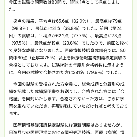
今回の試験の問題数は80問で、1問を1点として採点しまし
た。
採点の結果、平均点は65.6点（82.0％）、最高点は79点
（98.8％）、最低点は31点（38.8％）でした。前回（第24
回）の試験は、平均点が62.2点（77.7％）、最高点が78点
（97.5％）、最低点が19点（23.8％）でしたので、前回と較べ
て良好な成績となりました。医療情報技師育成部会では、80
問中60点（正解率75％）以上を医療情報基礎知識検定試験の
合格としております。試験統計の年度別合格者数に示すよう
に、今回の試験で合格された方は381名（79.9％）でした。
今回の試験を受検された方全員に、総合成績と分野別の成
績を記載した成績証明書をお送りし、合格された方には「合
格証」を同封いたします。合格されなかった方は、さらに学
習を重ねていただき、再度挑戦していただければと考えており
ます。
医療情報基礎知識検定試験には更新制度はありませんが、
日進月歩の医療現場における情報処理技術、医療（病院）情