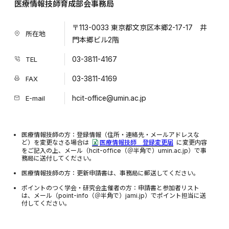
医療情報技師育成部会事務局
〒113-0033 東京都文京区本郷2-17-17 井
所在地
門本郷ビル2階
03-3811-4167
TEL
03-3811-4169
FAX
hcit-office@umin.ac.jp
E-mail
医療情報技師の方：登録情報（住所・連絡先・メールアドレスな
ど）を変更なさる場合は
医療情報技師 登録変更届
に変更内容
をご記入の上、メール（hcit-office（＠半角で）umin.ac.jp）で事
務局に送付してください。
医療情報技師の方：更新申請書は、事務局に郵送してください。
ポイントのつく学会・研究会主催者の方：申請書と参加者リスト
は、メール（point-info（＠半角で）jami.jp）でポイント担当に送
付してください。