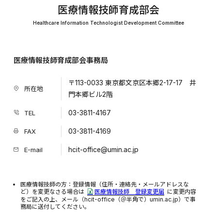
医療情報技師育成部会
Healthcare Information Technologist Development Committee
医療情報技師育成部会事務局
〒113-0033 東京都文京区本郷2-17-17 井
所在地
門本郷ビル2階
03-3811-4167
TEL
03-3811-4169
FAX
hcit-office@umin.ac.jp
E-mail
医療情報技師の方：登録情報（住所・連絡先・メールアドレスな
ど）を変更なさる場合は
医療情報技師 登録変更届
に変更内容
をご記入の上、メール（hcit-office（＠半角で）umin.ac.jp）で事
務局に送付してください。