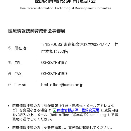
医療情報技師育成部会
Healthcare Information Technologist Development Committee
医療情報技師育成部会事務局
〒113-0033 東京都文京区本郷2-17-17 井
所在地
門本郷ビル2階
03-3811-4167
TEL
03-3811-4169
FAX
hcit-office@umin.ac.jp
E-mail
医療情報技師の方：登録情報（住所・連絡先・メールアドレスな
ど）を変更なさる場合は
医療情報技師 登録変更届
に変更内容
をご記入の上、メール（hcit-office（＠半角で）umin.ac.jp）で事
務局に送付してください。
医療情報技師の方：更新申請書は、事務局に郵送してください。