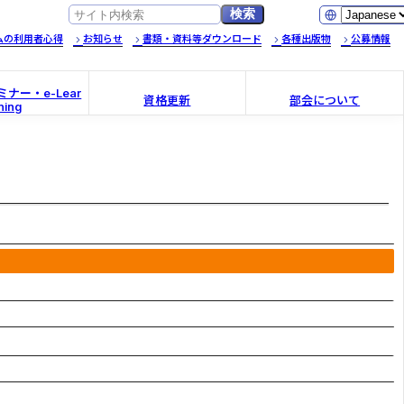
ムの利用者心得
お知らせ
書類・資料等ダウンロード
各種出版物
公募情報
ナー・e-Lear
資格更新
部会について
ning