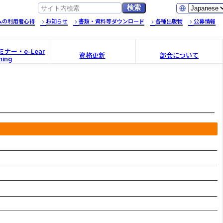
ムの利用者心得
お知らせ
書類・資料等ダウンロード
各種出版物
公募情報
ナー・e-Lear
資格更新
部会について
ning