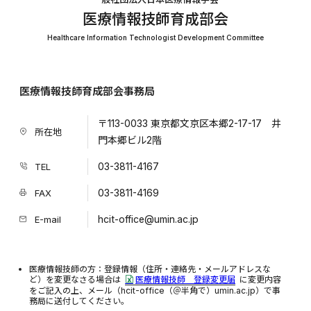
医療情報技師育成部会
Healthcare Information Technologist Development Committee
医療情報技師育成部会事務局
〒113-0033 東京都文京区本郷2-17-17 井
所在地
門本郷ビル2階
03-3811-4167
TEL
03-3811-4169
FAX
hcit-office@umin.ac.jp
E-mail
医療情報技師の方：登録情報（住所・連絡先・メールアドレスな
ど）を変更なさる場合は
医療情報技師 登録変更届
に変更内容
をご記入の上、メール（hcit-office（＠半角で）umin.ac.jp）で事
務局に送付してください。