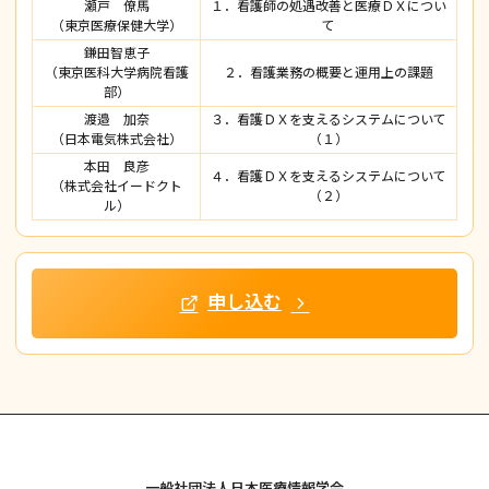
瀬戸 僚馬
１．看護師の処遇改善と医療ＤＸについ
（東京医療保健大学）
て
鎌田智恵子
（東京医科大学病院看護
２．看護業務の概要と運用上の課題
部）
渡邉 加奈
３．看護ＤＸを支えるシステムについて
（日本電気株式会社）
（１）
本田 良彦
４．看護ＤＸを支えるシステムについて
（株式会社イードクト
（２）
ル）
申し込む
一般社団法人日本医療情報学会