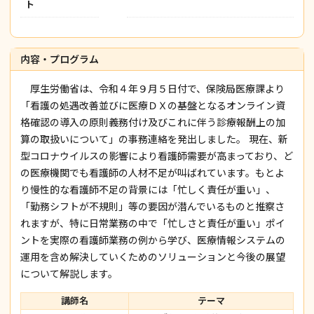
ト
内容・プログラム
厚生労働省は、令和４年９月５日付で、保険局医療課より
「看護の処遇改善並びに医療ＤＸの基盤となるオンライン資
格確認の導入の原則義務付け及びこれに伴う診療報酬上の加
算の取扱いについて」の事務連絡を発出しました。 現在、新
型コロナウイルスの影響により看護師需要が高まっており、ど
の医療機関でも看護師の人材不足が叫ばれています。もとよ
り慢性的な看護師不足の背景には「忙しく責任が重い」、
「勤務シフトが不規則」等の要因が潜んでいるものと推察さ
れますが、特に日常業務の中で「忙しさと責任が重い」ポイ
ントを実際の看護師業務の例から学び、医療情報システムの
運用を含め解決していくためのソリューションと今後の展望
について解説します。
講師名
テーマ